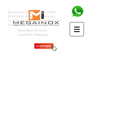
barandales, barandales de cristal,
barandales de acero, pasamanos,
catalogo barandales, barandales con
luz led
Barandales de Acero
Inoxidable, Megainox